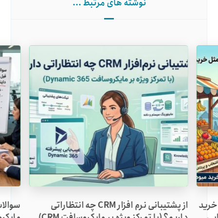
نوشته های مرتبط ...
م‌افزار CRM: چرا خرید
از پشتیبانی نرم افزار CRM چه انتظاراتی
سوالات
ایی
داریم؟ (با تمرکز ویژه بر مایکروسافت CRM)
مایکروساف