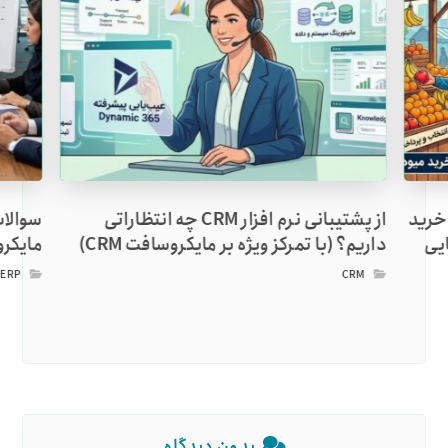
م‌افزار CRM: چرا خرید
از پشتیبانی نرم افزار CRM چه انتظاراتی
سوالات
ایی
داریم؟ (با تمرکز ویژه بر مایکروسافت CRM)
مایکروساف
,
ERP
CRM
بدون دیدگاه