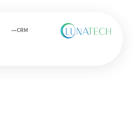
CRM
چرا مایکروسافت CRM بهترین پلتفرم برای دیجیتال مارکتینگ است