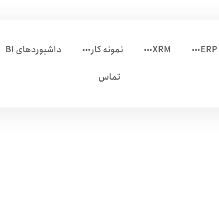
ERP
XRM
نمونه کار
داشبوردهای BI
تماس
وبلاگ
CRM
چرا مایکروسافت CRM بهترین پلتفرم برای دیجیتال مارکتینگ است