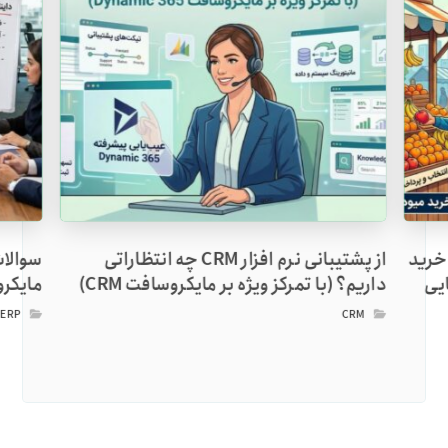
م‌افزار CRM: چرا خرید
از پشتیبانی نرم افزار CRM چه انتظاراتی
سوالات
ایی
داریم؟ (با تمرکز ویژه بر مایکروسافت CRM)
مایکروساف
,
ERP
CRM