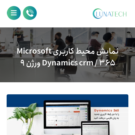
نمایش محیط کاربری Microsoft
Dynamics crm / ۳۶۵ ورژن ۹