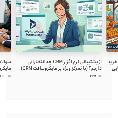
م‌افزار CRM: چرا خرید
از پشتیبانی نرم افزار CRM چه انتظاراتی
سوالات
ایی
داریم؟ (با تمرکز ویژه بر مایکروسافت CRM)
مایکروساف
,
ERP
CRM