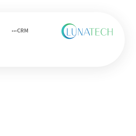
CRM
مایکروسافت CRM