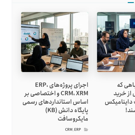
اهی که
اجرای پروژه‌های ERP،
 از خرید
CRM، XRM و اختصاصی بر
 داینامیکس
اساس استانداردهای رسمی
پایگاه دانش (KB)
مایکروسافت
CRM
,
ERP