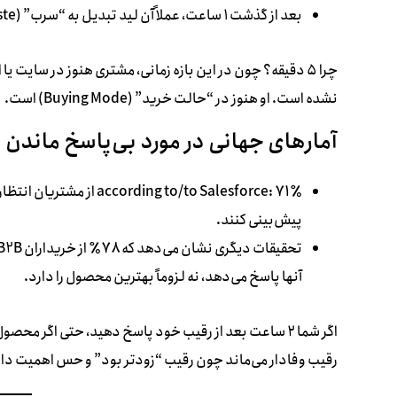
بعد از گذشت ۱ ساعت، عملاً آن لید تبدیل به “سرب” (Lead Waste) می‌شود.
چرا ۵ دقیقه؟ چون در این بازه زمانی، مشتری هنوز در سایت ی
نشده است. او هنوز در “حالت خرید” (Buying Mode) است.
آمارهای جهانی در مورد بی‌پاسخ ماندن
۷۱٪
according to/to Salesforce:
از مشتریان انتظار 
پیش‌بینی کنند.
تحقیقات دیگری نشان می‌دهد که
۷۸٪
از خریداران B2B (تجارت به تجارت) با فروشنده‌ای انتخاب می‌کنند که
آنها پاسخ می‌دهد، نه لزوماً بهترین محصول را دارد.
رقیب وفادار می‌ماند چون رقیب “زودتر بود” و حس اهمیت دادن