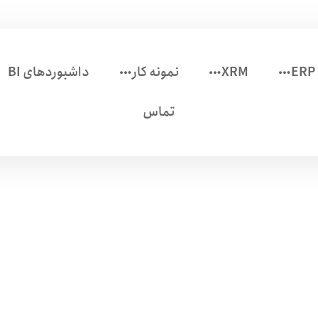
ERP
XRM
نمونه کار
داشبوردهای BI
تماس
Microsoft Dynamics 365
محصولات
Microsoft Dynamics 365