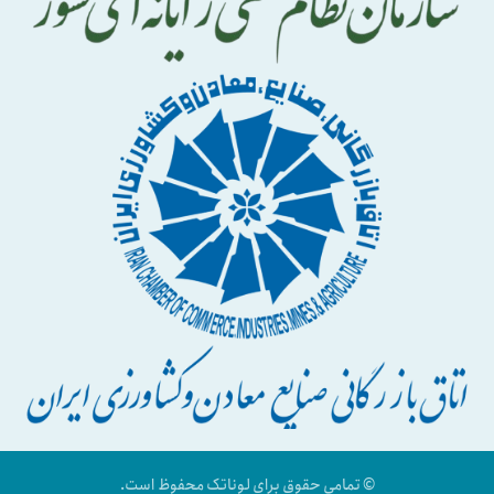
© تمامی حقوق برای لوناتک محفوظ است.