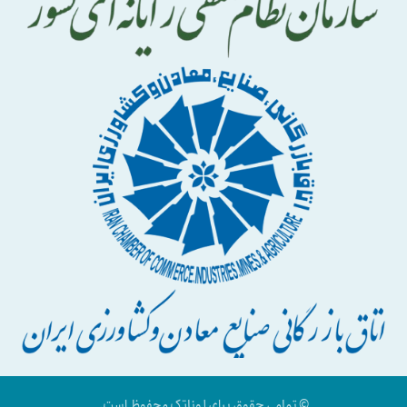
© تمامی حقوق برای لوناتک محفوظ است.