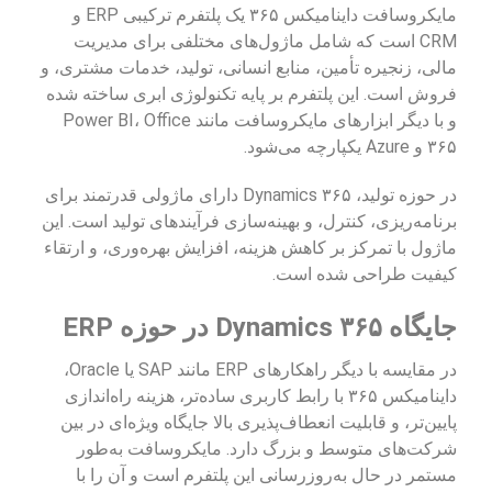
مایکروسافت داینامیکس ۳۶۵ یک پلتفرم ترکیبی ERP و
CRM است که شامل ماژول‌های مختلفی برای مدیریت
مالی، زنجیره تأمین، منابع انسانی، تولید، خدمات مشتری، و
فروش است. این پلتفرم بر پایه تکنولوژی ابری ساخته شده
و با دیگر ابزارهای مایکروسافت مانند Power BI، Office
۳۶۵ و Azure یکپارچه می‌شود.
در حوزه تولید، Dynamics ۳۶۵ دارای ماژولی قدرتمند برای
برنامه‌ریزی، کنترل، و بهینه‌سازی فرآیندهای تولید است. این
ماژول با تمرکز بر کاهش هزینه، افزایش بهره‌وری، و ارتقاء
کیفیت طراحی شده است.
جایگاه Dynamics ۳۶۵ در حوزه ERP
در مقایسه با دیگر راهکارهای ERP مانند SAP یا Oracle،
داینامیکس ۳۶۵ با رابط کاربری ساده‌تر، هزینه راه‌اندازی
پایین‌تر، و قابلیت انعطاف‌پذیری بالا جایگاه ویژه‌ای در بین
شرکت‌های متوسط و بزرگ دارد. مایکروسافت به‌طور
مستمر در حال به‌روزرسانی این پلتفرم است و آن را با